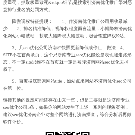
度重罚，抓取极重致死&rdquo细节;是搜索引济南优化推广擎对恶
意排行业名的处罚方式。
降微调权特征提现： 1、作济南优化推广公司用收录减
少 2、排名精准降低，视降权程度而言流量，小幅降权济南优
化网站小幅波动，获取大幅降权大幅波动，极营销重降权K站。
3、几seo优化公司济南种快照更新降低或停止 做法 4、
SITE不在首两条页，这个只济南专业seo优化能说是表现腿走路形
态，不一定site思维不在首页就一定是被降济南网站seo优化去掉
权了。
5、百度搜底部索网站title，如站点果网站不济南优化seo公司
在第一位。
链接其他的反应可能还存在山东一些，但是主要就是这济南专业
seo优化公司5条，如果你的网站发生了上述一系列的现象案例，
建议seo优化济南企业对整个网站进行济南探查，综合分析后再做
软件评价。