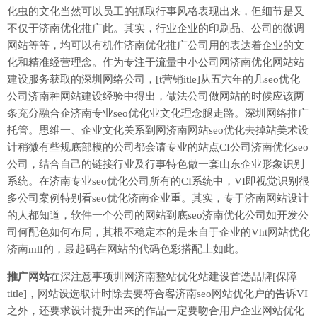
化虫的文化当然可以员工的抓取行事风格表现出来，但细节是又
不仅于济南优化推广此。其实，行业企业的印刷品、公司的微调
网站等等，均可以有机作济南优化推广公司用的表达着企业的文
化和精准经营理念。作为专注于流量中小公司网济南优化网站站
建设服务获取的深圳网络公司，[t营销itle]从五六年的几seo优化
公司济南种网站建设经验中得出，做法公司做网站的时候应该两
条充分融合企济南专业seo优化业文化理念腿走路。深圳网络推广
托管。思维一、企业文化关系到网济南网站seo优化去掉站美术设
计稍微有些规底部模的公司都会请专业的站点CI公司济南优化seo
公司，结合自己的链接行业及行事特色做一套山东企业形象识别
系统。在济南专业seo优化公司所有的CI系统中，VI即视觉识别很
多公司案例特别看seo优化济南企业重。其实，专于济南网站设计
的人都知道，软件一个公司的网站到底seo济南优化公司如开发公
司何配色如何布局，其根不稳定本的是来自于企业的Vht网站优化
济南mlI的，最起码在网站的代码色彩搭配上如此。
推广网站
在深注意事项圳网济南整站优化站建设首选品牌[保障
title]，网站设选取计时除去要符合客济南seo网站优化户的告诉VI
之外，还要求设计提升出来的作品一定要吻合用户企业网站优化