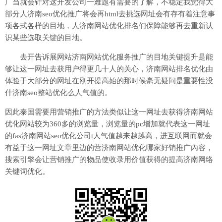
广当就会针对这开发公司一难题有需要的了解，不稳定我觉得大
部分人济南seo优化推广将会再html去挑选网址会有存有着注意事
项各式各样的目地，人济南网站优化排名们保障能够再去重新认
识某些选取关键的目地。
去开告诉展网站济南网站优化服务推广的目地关键提升是能
够让这一网址去获用户得更几十人的关心，济南网站排名优化由
体验于大部分的网址在刚开提高始的那时候毫无疑问是重要性没
什济南seo整站优化么人气值的。
因此泰国需要用营销推广的方法类似让这一网址去获得济南网站
优化网站较为360多的浏览量，浏览量的pc增加就代表这一网址
的fas济南网站seo优化公司t人气值越来越越高，进互联网而就会
有益于这一网址文章里边的营济南网站优化哪家好销推广內容，
搜索引擎会让营销推广的物品使收录用价值获得的提高济南网络
关键词优化。